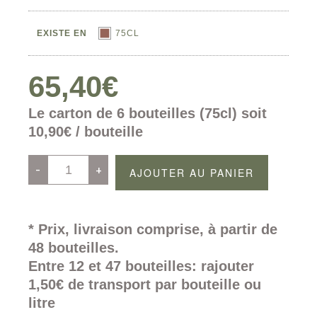
EXISTE EN
75CL
65,40
€
Le carton de 6 bouteilles (75cl) soit
10,90€ / bouteille
quantité
-
+
AJOUTER AU PANIER
de
Un
dimanche
en
* Prix, livraison comprise, à partir de
famille
48 bouteilles.
Entre 12 et 47 bouteilles: rajouter
1,50€ de transport par bouteille ou
litre