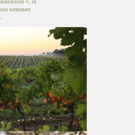
aisonnée », le
 nous sommes
.