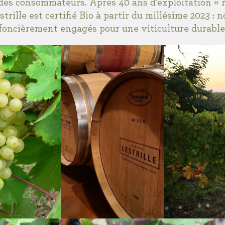
s consommateurs. Après 40 ans d’exploitation « r
trille est certifié Bio à partir du millésime 2023 :
foncièrement engagés pour une viticulture durable